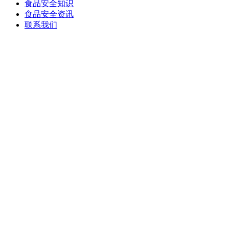
食品安全知识
食品安全资讯
联系我们