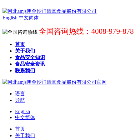
English
中文简体
全国咨询热线：4008-979-878
首页
关于我们
食品安全知识
食品安全资讯
联系我们
语言
导航
English
中文简体
首页
关于我们