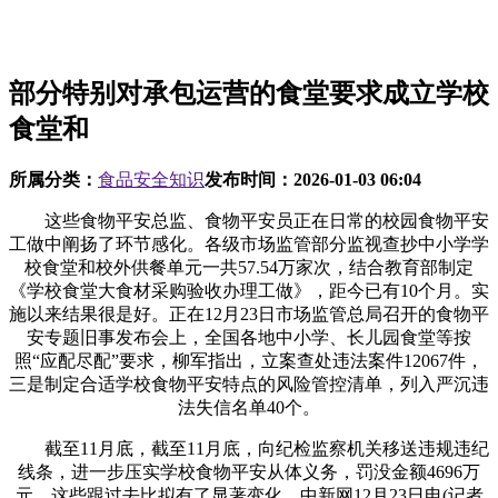
部分特别对承包运营的食堂要求成立学校
食堂和
所属分类：
食品安全知识
发布时间：
2026-01-03 06:04
这些食物平安总监、食物平安员正在日常的校园食物平安
工做中阐扬了环节感化。各级市场监管部分监视查抄中小学学
校食堂和校外供餐单元一共57.54万家次，结合教育部制定
《学校食堂大食材采购验收办理工做》，距今已有10个月。实
施以来结果很是好。正在12月23日市场监管总局召开的食物平
安专题旧事发布会上，全国各地中小学、长儿园食堂等按
照“应配尽配”要求，柳军指出，立案查处违法案件12067件，
三是制定合适学校食物平安特点的风险管控清单，列入严沉违
法失信名单40个。
截至11月底，截至11月底，向纪检监察机关移送违规违纪
线条，进一步压实学校食物平安从体义务，罚没金额4696万
元，这些跟过去比拟有了显著变化。中新网12月23日电(记者