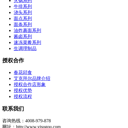
火锅系列
牛排系列
浇头系列
面点系列
面条系列
油炸裹面系列
酱卤系列
速冻菜肴系列
生调理制品
授权合作
春花邱食
艾克拜尔品牌介绍
授权合作店形象
授权优势
授权流程
联系我们
咨询热线：4008-979-878
网址：http://www.yisugou.com