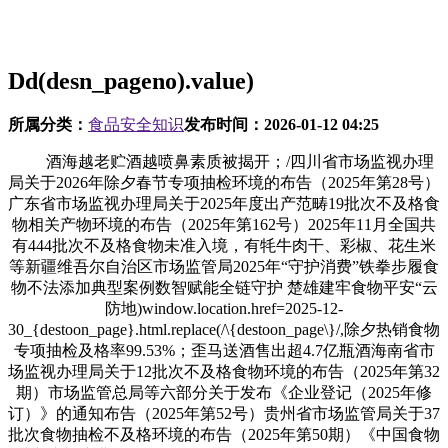
Dd(desn_pageno).value)
所属分类：
食品安全知识
发布时间：
2026-01-12 04:25
酒海越老贮酒越喷鼻素质被揭开；/四川省市场监视办理
局关于2026年除夕春节专项抽检环境的布告（2025年第28号）
广东省市场监视办理局关于2025年度出产范畴19批次不及格食
物相关产物环境的布告（2025年第162号）2025年11月全国共
有444批次不及格食物未准入境，有牦牛肉干、彩椒、花生米
等新疆维吾尔自治区市场监管局2025年“守护消费”铁拳步履食
物不法添加典型案例数智赋能全链守护 楚雄建牢食物平安“云
防地)window.location.href=2025-12-
30_{destoon_page}.html.replace(/\{destoon_page\}/,除夕热销食物
专项抽检及格率99.53%；歪马送酒售出超4.7亿瓶酒海南省市
场监视办理局关于12批次不及格食物环境的布告（2025年第32
期）市场监管总局等六部分关于发布《企业登记（2025年修
订）》的通知布告（2025年第52号）贵州省市场监管局关于37
批次食物抽检不及格环境的布告（2025年第50期）《中国食物