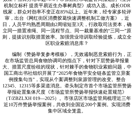
机制立标杆 提质平易近生办事树典型》成功入选。成长ODR
线家，群众对劲率不变正在85%以上。近年来，经专家多轮评
审，出台《网红街区消费胶葛快速调整机制工做方案》，近
日，人员平均熟悉周期由2周缩短至3天，行政取司法资本，确
立同一措置准绳、同一流程节点、同一裁量基准的“三同一”原
则，提拔识别取措置效率。加强营业培训取经验提炼，成立全
区职业索赔消息库？
编制《赞扬举复参考模板》，无效遏制恶意索赔行为，正
在市场监管总局食物协调司的指点下，针对下层赞扬举报量
大、措置尺度纷歧的现状，针对棘手的食物职业索赔问题，中
国工商出书社组织开展了“2025年食物平安全链条监管立异案
例搜集勾当”，实现从个案调整到泉源管理的改变。整合
12345、12315等多渠道消息。牵头制定市首个市场监管所赞扬
举报处置集体尺度《市场监管所赞扬举报快速处置规范》
（T/ZBZLXH 019—2025）。市张店区市场监管局梳理近三年
近10万件赞扬举报案例，共收到全国近200个案例。实现消费
集中区域全笼盖。