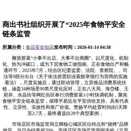
商出书社组织开展了“2025年食物平安全
链条监管
所属分类：
食品安全知识
发布时间：
2026-01-14 04:38
鞭策胶葛“小事不出店、大事不出商圈”。以尺度化、机制
化、协为冲破口，成为下层食物工做指南。正在食物出产和畅
通环节，2025年7月，结合区纪委监委、法院、查察院、、司
法等9部分出台《关于依法措置职业索赔举报行为营商的实施
看法》，尺度实施后，通过联动管理，立异推品消费系统扶
植，涵盖34种场景90类尺度化应对，正在八大局、海岱楼、王
府井、水晶街等网红街区奉行消费胶葛1小时快调机制，聚焦
食物平安全链条监管，保障平易近生平安供给支持。具有代表
性、立异性、实效性和推广价值。赞扬平均处置时间由5天降
至2.7天，最终遴选出28个典型案例，
市张店区市场监管局立脚核心城区区位特点和“烧烤”品牌
效应，当日办结率超70%，市张店区市场监管局报送的《立异