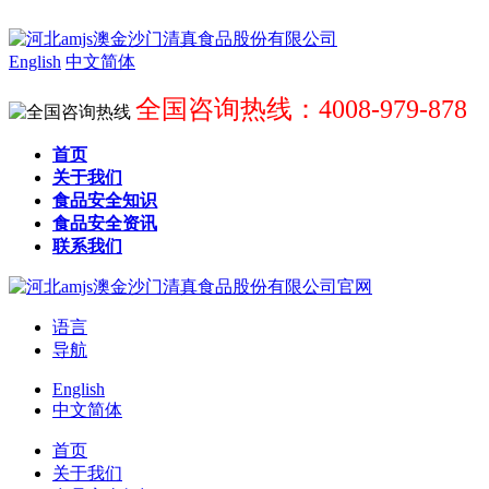
English
中文简体
全国咨询热线：4008-979-878
首页
关于我们
食品安全知识
食品安全资讯
联系我们
语言
导航
English
中文简体
首页
关于我们