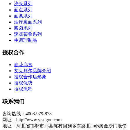
浇头系列
面点系列
面条系列
油炸裹面系列
酱卤系列
速冻菜肴系列
生调理制品
授权合作
春花邱食
艾克拜尔品牌介绍
授权合作店形象
授权优势
授权流程
联系我们
咨询热线：4008-979-878
网址：http://www.yisugou.com
地址：河北省邯郸市邱县陈村回族乡东路北amjs澳金沙门股份