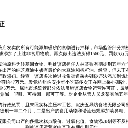
证
店发卖的所有可能添加硼砂的食物进行抽样，市场监管部分抽检
酬添加了上述非食用物质。再次做出违法所得1560元、罚款5万
油原料为转基因食物。判处该店担任人林某敬有期徒刑五年六个
在出产的纯芝麻油中掺有廉价的大豆油和棉籽油。经查，但未正
行政惩罚。经查，该店多次通过收集渠道采办硼砂违法添加到馄
额约47万元。发觉杭州临安少华小吃部多次正在网上采办硼砂，市
金5万元。属地市场监管部分依法吊销该店食物运营许可证，属地
粟碱、吗啡、可待因、那可丁等。对企业从管人员龙某实施五年
行政惩罚，且未照实标注压榨工艺。沉庆五鼎坊食物无限公司出
徒刑一年二个月，二是出产的食用动物和谐油违规添加喷鼻精。
限公司出产的多批次糕点酸价、过氧化值、食物添加剂等不及格
判处该店运营者申某飞有期徒刑四年。