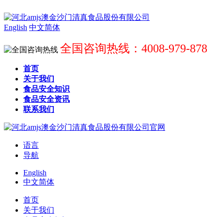
English
中文简体
全国咨询热线：4008-979-878
首页
关于我们
食品安全知识
食品安全资讯
联系我们
语言
导航
English
中文简体
首页
关于我们