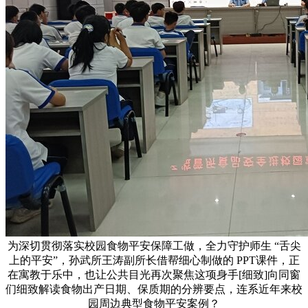
为深切贯彻落实校园食物平安保障工做，全力守护师生 “舌尖
上的平安”，孙武所王涛副所长借帮细心制做的 PPT课件，正
在寓教于乐中，也让公共目光再次聚焦这项身手[细致]向同窗
们细致解读食物出产日期、保质期的分辨要点，连系近年来校
园周边典型食物平安案例？