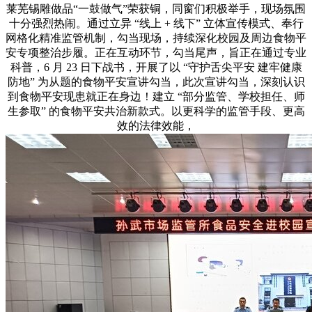
莱芜锡雕做品“一鼓做气”荣获铜，同窗们积极举手，现场氛围
十分强烈热闹。通过立异 “线上 + 线下” 立体宣传模式、奉行
网格化精准监管机制，勾当现场，持续深化校园及周边食物平
安专项整治步履。正在互动环节，勾当尾声，旨正在通过专业
科普，6 月 23 日下战书，开展了以 “守护舌尖平安 建牢健康
防地” 为从题的食物平安宣讲勾当，此次宣讲勾当，深刻认识
到食物平安现患就正在身边！建立 “部分监管、学校担任、师
生参取” 的食物平安共治新款式。以更科学的监管手段、更高
效的法律效能，