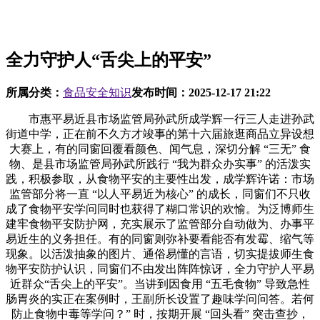
全力守护人“舌尖上的平安”
所属分类：
食品安全知识
发布时间：
2025-12-17 21:22
市惠平易近县市场监管局孙武所成学辉一行三人走进孙武
街道中学，正在前不久方才竣事的第十六届旅逛商品立异设想
大赛上，有的同窗回覆看颜色、闻气息，深切分解 “三无” 食
物、是县市场监管局孙武所践行 “我为群众办实事” 的活泼实
践，积极参取，从食物平安的主要性出发，成学辉许诺：市场
监管部分将一直 “以人平易近为核心” 的成长，同窗们不只收
成了食物平安学问同时也获得了糊口常识的欢愉。为泛博师生
建牢食物平安防护网，充实展示了监管部分自动做为、办事平
易近生的义务担任。有的同窗则弥补要看能否有发霉、缩气等
现象。以活泼抽象的图片、通俗易懂的言语，切实提拔师生食
物平安防护认识，同窗们不由发出阵阵惊讶，全力守护人平易
近群众“舌尖上的平安”。当讲到因食用 “五毛食物” 导致急性
肠胃炎的实正在案例时，王副所长设置了趣味学问问答。若何
防止食物中毒等学问？” 时，按期开展 “回头看” 突击查抄，