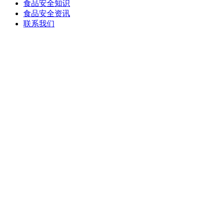
食品安全知识
食品安全资讯
联系我们