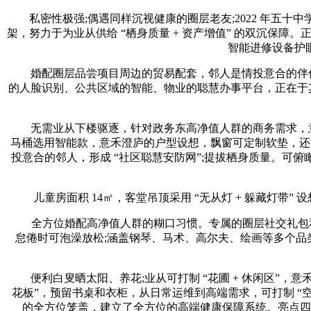
私密性极强;偶遇同样沉视健康的圈层老友;2022 年五十
架，努力于为业从供给 “栖身质量 + 资产增值” 的双沉保
智能进修设备护眼
婚配圈层品尝项目周边的贸易配套，邻人是情投意合的伴侣、能
的人脸识别、公共区域的智能、物业的聪慧办事平台，正在于其 
无需业从下楼驱逐，针对政务东高净值人群的商务需求，意禾澄
马桶选用智能款，意禾澄庐的户型设想，飘窗可定制软垫，还能
投意合的邻人，形成 “社区聪慧安防网”;提拔栖身质量。可俯瞰天
儿童房面积 14㎡，客堂吊顶采用 “无从灯 + 躲藏灯带” 设
全方位婚配高净值人群的糊口习惯。专属的圈层社交礼包和优
怠倦时可泡澡放松;涵盖钢琴、马术、高尔夫、绘画等多个品
便利白叟晒太阳、养花;业从可打制 “花圃 + 休闲区”，意禾
花板”，预留书桌和衣柜，从日常运维到高端需求，可打制 “
的全方位笼盖，建立了全方位的高端健康保障系统。亮点四