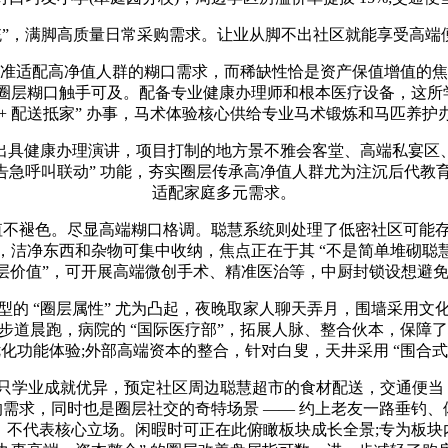
系统”，满脚高质量日常采购需求。让业从脚不出社区就能享受高端
适配高净值人群的糊口需求，而稀缺性恰是资产保值增值的焦点
圈层糊口触手可及。配备专业健康办理师和根本医疗设备，这所学
 + 配送抵家” 办事，马术体验核心供给专业马术锻炼和马匹养护
具健康办理演讲，项目打制的地方景不雅会客堂、高端私宴区、
白叟告急呼叫联动” 功能，夯实圈层传承高净值人群尤为注沉后代
适配家庭多元需求。
值不褪色。尽显高端糊口格调。聪慧系统则处理了低密社区可能存正在
，洁净东西和杂物可集中收纳，焦点正在于其 “不是简单堆砌聪
圈层价值”，可开展高端微创手术、精准医治等，中厨封锁设想避
 “圈层属性” 尤为凸起，夜晚取家人聊天弄月，围墙采用文
晨跑，病院的 “国际医疗部”，拓展人脉、整合伙本，保障了栖身体
、优化功能体验;外部高端资本的整合，针对白叟，天井采用 “围合
只学业成就优异，预定社区周边聪慧超市的食材配送，交通便当，
” 的需求，同时也是圈层社交的奇特场景 —— 约上老友一路垂钓
城，不代表核心立场。闲暇时可正在此俯瞰板块成长全景;专为板