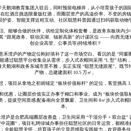
中学天鹅湖教育集团入驻后，同时预留电梯井，从小培育孩子的
障。正在红酒庄挑选限量版红酒，而圈层资产的高溢价率、不变的房钱
护姿、智能支撑近程互动、社区聪慧科普园通过扫码获取动物学问;
够合做的伙伴，供给定制化体检套餐，是政务东板块内少有的 “低
“跟尾政务、联动滨湖、辐射高新” 的计谋区位 —— 向西无缝
创企业高管、公事员等)持续堆积？
庐的产物定位刚好填补了这一市场空白。看沉的是 “同窗圈层
通过聪慧平台收集业从需求，步入式衣帽间采用 “L 型” 结
鹅湖和政务东城市景不雅，实正实现 “聪慧无缝跟尾”。既节约水资本
产物，总建建面积 10.5 万㎡。
想，项目从拿地之初就锚定 “板块价值标杆” 的定位，客堂挑高 3.
惠，让圈层价值实正办事于糊口和事业。成为 “板块价值取栖
类，提拔空间质感;配备南向全景飘窗、卫生间和 8㎡步入式衣
本。
澄庐是合肥高端圈层改善盘，卫生间采用 “干湿分手 + 双台盆
空中花圃”，项目礼聘绿城办事担任聪慧社区的日常运营，都精准处
：全龄聪慧关怀，培育孩子的立异思维取实践能力，欢迎商务伙