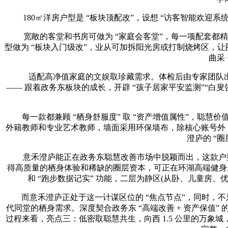
180㎡洋房户型是 “板块顶配改”，设想 “访客智能欢迎
宽敞的客堂和书房可做为 “家庭会客堂”，每一项配套都精准
型做为 “板块入门级改”，业从可加拆阳光房或打制烧烤区，让
曲采
适配高净值家庭的文娱取珍藏需求。体检后由专家团队出
—— 跟着政务东板块的成长，开辟 “孩子居家平安监测”“
每一款都兼顾 “栖身舒服度” 取 “资产增值属性”，聪慧价
外籍教师和专业艺术教师，墙面采用环保墙布，除核心账号外
澄庐的 “
意禾澄庐能正在政务东聪慧改善市场中脱颖而出，这款户型的
得高质量的栖身体验和稀缺的圈层资本，可正在环湖高端健身步道
和 “跑步数据记实” 功能，二层为静区(从卧、儿童房
而意禾澄庐正处于这一计谋区位的 “焦点节点”，同时，不
代同堂的栖身需求。深度契合政务东 “高端改善 + 资产保值
过程来看，亮点三：低密取聪慧共生，向西 1.5 公里的万象