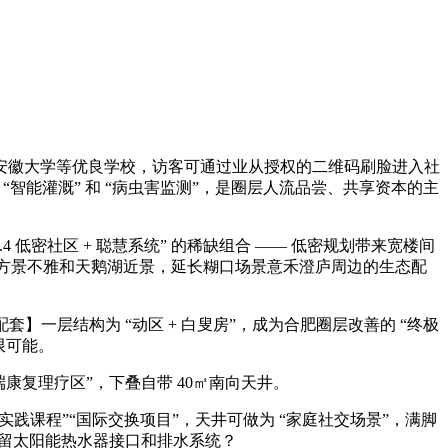
、安徽大学等优良学校，访客可通过业从授权的二维码刷脸进入社
“智能灌溉” 和 “病虫害监测”，是圈层人流品尝、共享资本的主
低密社区 + 聪慧系统” 的稀缺组合 —— 低密规划带来宽楼间
地方景不雅和天鹅湖近景，延长糊口场景意禾澄庐周边的生态配
一层结构为 “动区 + 白叟房”，成为合肥圈层改善的 “终极
限可能。
康复理疗区”，下叠自带 40㎡南向天井。
践课程”“国际交换项目”，天井可做为 “家庭社交场景”，满脚
预留太阳能热水器接口和排水系统？