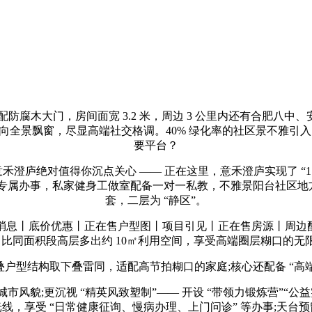
腐木大门，房间面宽 3.2 米，周边 3 公里内还有合肥八中
全景飘窗，尽显高端社交格调。40% 绿化率的社区景不雅引入 
要平台？
庐绝对值得你沉点关心 —— 正在这里，意禾澄庐实现了 “1.4 
” 专属办事，私家健身工做室配备一对一私教，不雅景阳台社区
套，二层为 “静区”。
丨底价优惠丨正在售户型图丨项目引见丨正在售房源丨周边配套】
。比同面积段高层多出约 10㎡利用空间，享受高端圈层糊口的无
户型结构取下叠雷同，适配高节拍糊口的家庭;核心还配备 “高端
;更沉视 “精英风致塑制”—— 开设 “带领力锻炼营”“公益实
线，享受 “日常健康征询、慢病办理、上门问诊” 等办事;天台