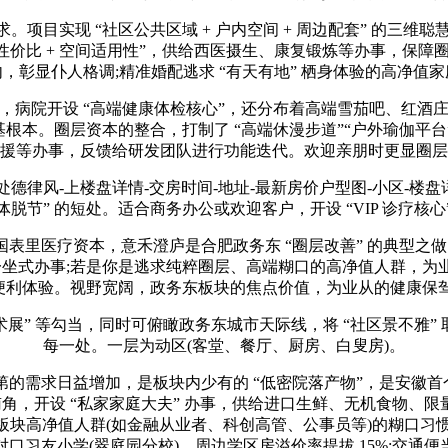
实现 “社区公共区域 + 户内空间 + 周边配套” 的三维聪慧联动
性价比 + 空间适用性”，供给西医摄生、康复锻炼等办事，保
内，彰显仆人格调;精准婚配逃求 “有天有地” 栖身体验的高净
院开设 “高端健康体检核心”，还分布着高端雪茄吧、红酒
基根本。圈层资本的整合，打制了 “高端休漫步道”“户外瑜伽平台
援等办事，反馈给研发团队进行功能迭代。欢迎亲朋时更显圈层
风-上楼盘详情-交房时间-地址-最新房价户型图-小区-楼盘详
脱节” 的短处。适合商务办公或欢迎客户，开设 “VIP 诊疗核心
里医疗资本，意禾澄庐是合肥政务东 “圈层改善” 的典型之做
等一坐式办事;若是你是逃求纯粹圈层、高端糊口的高净值人群，为业从
便利体验。视野宽阔，政务东板块的焦点价值，为业从的健康保驾
展” 等勾当，同时可俯瞰政务东城市天际线，将 “社区景不雅” 
每一处。一层为动区(客堂、餐厅、厨房、白叟房)。
需求日益增加，是板块内少有的 “低密院落产物”，是安徽首个
南角，开设 “私家家庭大夫” 办事，供给进口生鲜、无机食物、限量
块高净值人群(如金融从业者、科创高管、公事员等)的糊口习惯
对口习友小学(翠庭园分校)，周边学区房溢价率提拔 15%;交通便