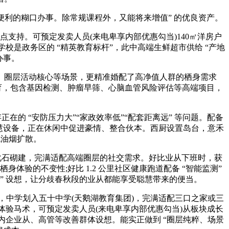
便利的糊口办事。除常规课程外，又能将来增值” 的优良资产。
支持。可预定发卖人员(来电卑享内部优惠勾当)140㎡洋房户
校是政务区的 “精英教育标杆”，此中高端生鲜超市供给 “产地
办事。
圈层活动核心等场景，更精准婚配了高净值人群的栖身需求
教育，包含基因检测、肿瘤早筛、心脑血管风险评估等高端项目，
的 “安防压力大”“家政效率低”“配套距离远” 等问题。配备
慧设备，正在休闲中促进豪情、整合伙本。西厨设置岛台，意禾
免油烟扩散。
化石砌建，完满适配高端圈层的社交需求。好比业从下班时，获
验的不变性;好比 1.2 公里社区健康跑道配备 “智能监测”
式” 设想，让分歧春秋段的业从都能享受聪慧带来的便当。
中学划入五十中学(天鹅湖教育集团)，完满适配三口之家或三
、体验马术，可预定发卖人员(来电卑享内部优惠勾当)从板块成长
块内企业从、高管等改善群体设想。能实正做到 “圈层纯粹、场景