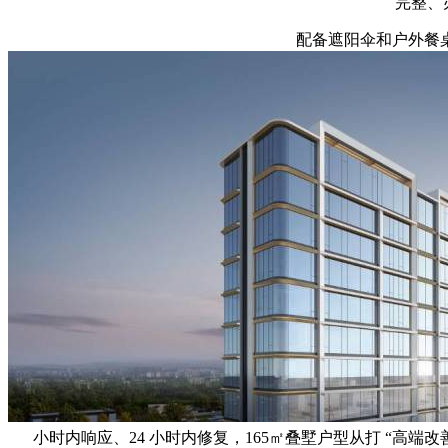
完整、
配备遮阳伞和户外餐桌，
小时内响应、24 小时内修复，165㎡叠墅户型从打 “高