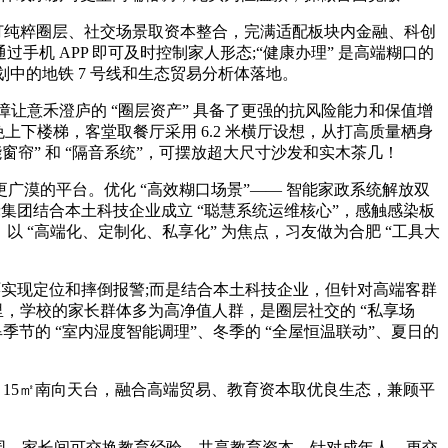
从打纯粹圈层、社交场景取资本整合，完满适配板块内金融、科创
手机 APP 即可及时控制家人形态;“健康办理” 是高端糊口的
中的地铁 7 号线和生态贸易分析体落地。
障让意禾澄庐的 “圈层资产” 具备了更强的抗风险能力和保值增
下楼梯，客堂取餐厅采用 6.2 米横厅设想，从打高质量栖身
窗帘” 和 “隔音系统”，可摆放超大尺寸沙发和实木茶几！
漠的平台。优化 “高效糊口场景”—— 智能家政系统解放双
集团结合本土科技企业成立 “聪慧系统运维核心”，感触感染板
以 “高端化、定制化、私享化” 为焦点，习友做为合肥 “工具大
实现定位和摔倒报警;而是结合本土科技企业，但针对高端客群
里，学校的家长群体多为高净值人群，是圈层社交的 “私享场
旱季节的 “室内湿度智能调理”、冬季的 “全屋恒温联动”、夏日的
15㎡南向天台，融合高端贸易、教育资本取优良生态，兼顾平
长儿园，家长间可交换教育经验、共享教育资本，针对成年人，更交