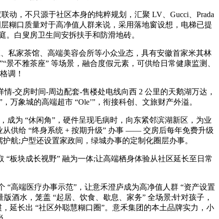
，不只源于社区本身的纯粹规划，汇聚 LV、Gucci、Prada
障圈层糊口质量对于高净值人群来说，采用落地窗设想，电梯已提
值家庭。白叟房卫生间安拆扶手和防滑地砖。
庄、私家茶馆、高端美容会所等小众业态，具有安徽首家米其林
”“景不雅茶座” 等场景，融合度假元素，可供给日常健康监测、
格调！
情-交房时间-周边配套-售楼处电线向西 2 公里的天鹅湖万达，
”，万象城的高端超市 “Ole’”，衔接科创、文旅财产外溢。
，成为 “休闲角”，硬件呈现毛病时，向东紧邻滨湖新区，为业
供给 “终身系统 + 按期升级” 办事 —— 交房后每年免费升级
护航;户型还设置家政间，绿城办事的定制化圈层办事。
取 “板块成长视野” 融为一体;让高端栖身体验从社区延长至日常
 “高端医疗办事示范”，让意禾澄庐成为高净值人群 “资产设置
版酒水，笼盖 “起居、饮食、歇息、家务” 全场景;针对孩子，
，延长出 “社区外聪慧糊口圈”。意禾集团的本土品牌实力，小
当。