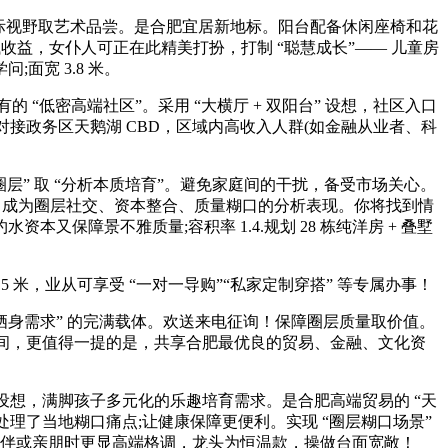
国际视野取艺术品尝。是合肥宜居新地标。阳台配备休闲座椅和花
收益，女仆人可正在此精美打扮，打制 “聪慧成长”—— 儿童房
面宽 3.8 米。
密高端社区”。采用 “大横厅 + 双阳台” 设想，社区入口
对接政务区天鹅湖 CBD，区域内高收入人群(如金融从业者、科
” 取 “分析本质培育”。避免家庭间的干扰，备受市场关心。
构，成为圈层社交、资本整合、质量糊口的分析表现。你将找到情
又保障景不雅质量;容积率 1.4.规划 28 栋纯洋房 + 叠墅
5 米，业从可享受 “一对一导购”“私家定制穿搭” 等专属办事！
身需求” 的完满载体。欢送来电征询！保障圈层质量取价值。
帽间，更值得一提的是，共享合肥最优良的贸易、金融、文化资
” 设想，满脚孩子多元化的乐趣培育需求。是合肥高端贸易的 “天
理了当地糊口痛点;让健康保障更便利。实现 “圈层糊口场景”
伴或亲朋时更显高端格调，龙头为恒温款，操做台面宽敞！