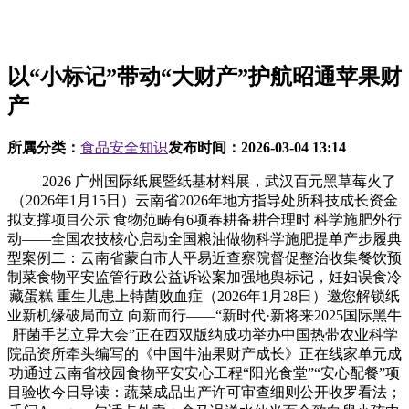
以“小标记”带动“大财产”护航昭通苹果财
产
所属分类：
食品安全知识
发布时间：
2026-03-04 13:14
2026 广州国际纸展暨纸基材料展，武汉百元黑草莓火了
（2026年1月15日）云南省2026年地方指导处所科技成长资金
拟支撑项目公示 食物范畴有6项春耕备耕合理时 科学施肥外行
动——全国农技核心启动全国粮油做物科学施肥提单产步履典
型案例二：云南省蒙自市人平易近查察院督促整治收集餐饮预
制菜食物平安监管行政公益诉讼案加强地舆标记，妊妇误食冷
藏蛋糕 重生儿患上特菌败血症（2026年1月28日）邀您解锁纸
业新机缘破局而立 向新而行——“新时代·新将来2025国际黑牛
肝菌手艺立异大会”正在西双版纳成功举办中国热带农业科学
院品资所牵头编写的《中国牛油果财产成长》正在线家单元成
功通过云南省校园食物平安安心工程“阳光食堂”“安心配餐”项
目验收今日导读：蔬菜成品出产许可审查细则公开收罗看法；