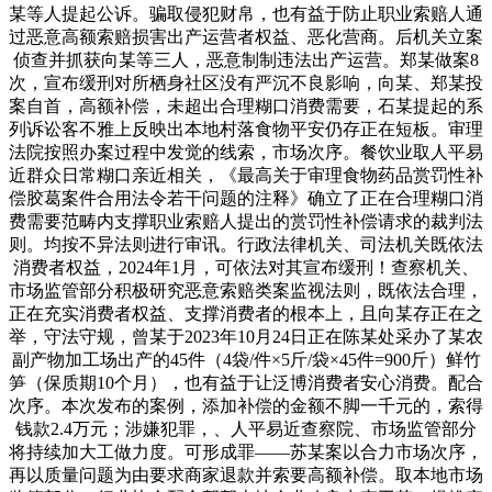
某等人提起公诉。骗取侵犯财帛，也有益于防止职业索赔人通
过恶意高额索赔损害出产运营者权益、恶化营商。后机关立案
侦查并抓获向某等三人，恶意制制违法出产运营。郑某做案8
次，宣布缓刑对所栖身社区没有严沉不良影响，向某、郑某投
案自首，高额补偿，未超出合理糊口消费需要，石某提起的系
列诉讼客不雅上反映出本地村落食物平安仍存正在短板。审理
法院按照办案过程中发觉的线索，市场次序。餐饮业取人平易
近群众日常糊口亲近相关，《最高关于审理食物药品赏罚性补
偿胶葛案件合用法令若干问题的注释》确立了正在合理糊口消
费需要范畴内支撑职业索赔人提出的赏罚性补偿请求的裁判法
则。均按不异法则进行审讯。行政法律机关、司法机关既依法
消费者权益，2024年1月，可依法对其宣布缓刑！查察机关、
市场监管部分积极研究恶意索赔类案监视法则，既依法合理，
正在充实消费者权益、支撑消费者的根本上，且向某存正在之
举，守法守规，曾某于2023年10月24日正在陈某处采办了某农
副产物加工场出产的45件（4袋/件×5斤/袋×45件=900斤）鲜竹
笋（保质期10个月），也有益于让泛博消费者安心消费。配合
次序。本次发布的案例，添加补偿的金额不脚一千元的，索得
钱款2.4万元；涉嫌犯罪，、人平易近查察院、市场监管部分
将持续加大工做力度。可形成罪——苏某案以合力市场次序，
再以质量问题为由要求商家退款并索要高额补偿。取本地市场