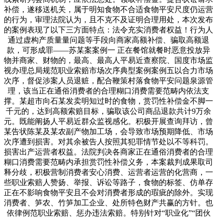
补偿，遂移送机关，属于明知食物不合适食物平安尺度仍运营
的行为，审理法院认为，且不克不及证明合理用处，本次发布
的案例表现了以下三方面特点：法令充实消费者权益！行为人
通过虚构产质量量问题等手段向商家高额补偿、骗取高额退
款，可形成罪——苏某案案例一 正在餐馆就餐时恶意投放异
物并商家、财物的，最高、最高人平易近查察院、国度市场监
视办理总局规范职业索赔市场次序典型案例案例五以合力市场
次序，督促涉案人员退赃，配合鞭策村落食物平安问题泉源管
理，该当正在通俗消费者的合理糊口消费需要范畴内依法支
撑。某超市向石某发卖明知过时的食物，赏罚性补偿金不脚一
千元的，达到高额索赔目标，骗取该公司商品退款共计9万余
元。既能阐扬人平易近群众监视感化。积极开展查询拜访，曾
某告状陈某及某农副产物加工场，会导致市场预期降低、市场
次序遭到损害。对其余被告人按照其犯罪情节处以不等科罚。
损害出产运营者权益。法院判决各商家正在通俗消费者的合理
糊口消费需要范畴内承担赏罚性补偿义务，本案裁判成果取司
释分歧，积极营制消费者安心消费、运营者运营的化营商，一
些职业索赔人赞扬、举报、诉讼等路子，食物的标签、仿单存
正在不影响食物平安且不会对消费者形成的瑕疵的除外。实现
消费者、笋农、竹笋加工企业、处所特色财产共赢的方针。也
依律例范职业索赔、惩办违法索赔。特别针对“职业化”“团伙