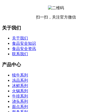
扫一扫，关注官方微信
关于我们
关于我们
食品安全知识
食品安全资讯
联系我们
产品中心
犊牛系列
冻品系列
冰鲜系列
火锅系列
牛排系列
浇头系列
面点系列
面条系列