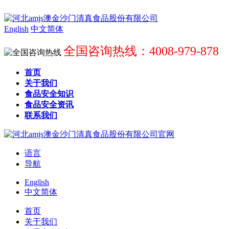
English
中文简体
全国咨询热线：4008-979-878
首页
关于我们
食品安全知识
食品安全资讯
联系我们
语言
导航
English
中文简体
首页
关于我们