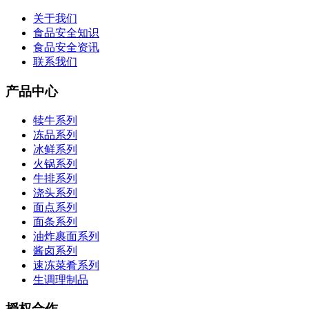
关于我们
食品安全知识
食品安全资讯
联系我们
产品中心
犊牛系列
冻品系列
冰鲜系列
火锅系列
牛排系列
浇头系列
面点系列
面条系列
油炸裹面系列
酱卤系列
速冻菜肴系列
生调理制品
授权合作