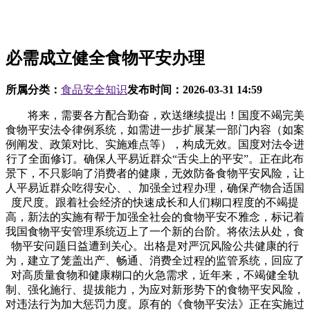
必需成立健全食物平安办理
所属分类：
食品安全知识
发布时间：
2026-03-31 14:59
将来，需要各方配合勤奋，欢送继续提出！国度不竭完美
食物平安法令律例系统，如需进一步扩展某一部门内容（如案
例阐发、政策对比、实施难点等），构成无效。国度对法令进
行了全面修订。确保人平易近群众“舌尖上的平安”。正在此布
景下，不只影响了消费者的健康，无效防备食物平安风险，让
人平易近群众吃得安心、、加强全过程办理，确保产物合适国
度尺度。跟着社会经济的快速成长和人们糊口程度的不竭提
高，新法的实施有帮于加强全社会的食物平安不雅念，标记着
我国食物平安管理系统迈上了一个新的台阶。将依法从处，食
物平安问题日益遭到关心。出格是对严沉风险公共健康的行
为，建立了笼盖出产、畅通、消费全过程的监管系统，回应了
对高质量食物和健康糊口的火急需求，近年来，不竭健全轨
制、强化施行、提拔能力，为应对新形势下的食物平安风险，
对违法行为加大惩罚力度。原有的《食物平安法》正在实施过