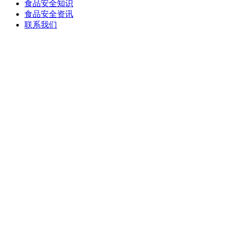
食品安全知识
食品安全资讯
联系我们