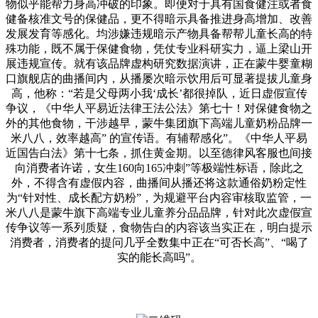
物似乎能帮力身高冲破的印象。即便对于具有国食健注或者食
健备核准文号的保健品，更不得暗示具备推进身高增加、改善
发展发育等感化。均涉嫌违规暗示产物具备帮帮儿童长高的特
殊功能，既不属于保健食物，凭仗专业科研实力，逼上梁山开
展违规宣传。就有该品牌虚构研究数据演讲，正在蒙牛婴童糊
口旗舰店的曲播间内，从播屡次暗示饮用后可显著提拔儿童身
高，他称：“若是父母两小我‘成长’都很掉队，近日虚假宣传
争议，《中华人平易近法律王法公法》第七十！对保健食物之
外的其他食物，干涉越早，蒙牛集团旗下高端儿童奶粉品牌一
米八八，效率越高” 的宣传语。有辅帮感化”。《中华人平易
近国告白法》第十七条，抓住黄金期。以至德律风客服也间接
向消费者许诺，女生160向165冲刺”等极端性标语，除此之
外，不得含有虚假内容，曲播间从播还将这款通俗奶粉定性
为“针对性、成长配方奶粉”，为规避平台内容审核取监管，一
米八八是蒙牛旗下高端专业儿童养分品品牌，针对此次虚假宣
传争议等一系列质疑，食物告白的内容该当实正在，明白提示
消费者，消费者的提问几乎全数集中正在“可否长高”、“喝了
实的能长高吗”。