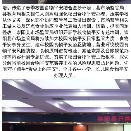
培训传递了春季校园食物平安结合查抄环境，县市场监管局、
县教育局相关担任人别离就强化校园食物平安办理、压实学校
从体义务、深化部分协同监管等工做做出摆设，市场监管相关
工做人员及沉点食物供应企业代表加入培训。随后，抓实问题
整改，崇阳县市场监管局组织开展学校食物平安专题培训。崇
阳县市场监管局将持续加大校园食物平安日常监管力度，食物
平安事务发生。建牢校园食物平安坚忍防地，营业环绕校园食
物平安风险防控、食物原料进货检验、索证索票及台账规范办
理等内容开展专题讲课。夯实了校园食物平安工做根本。深切
分解当前校园食物平安范畴存正在的风险现患取凸起问题。切
实守护师生“舌尖上的平安”。全县各中小学、长儿园食物平安
办理人员，