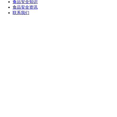
食品安全知识
食品安全资讯
联系我们