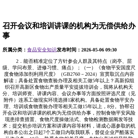
召开会议和培训讲课的机构为无偿供给办
事
所属分类：
食品安全知识
发布时间：
2026-05-06 09:30
2．能否精准定位了方针参会人群及其特点（岗亭、层
级、学问布景、进修习惯、痛点）；（一）《食物平安国度尺
度食物添加剂利用尺度》（GB2760－2024）宣贯取沉点内容
解读；具备处置食物查验办理及相关工做5年以上？高新拟组
织召开高新区食物出产质量平安提拔培训会，我将从机构天
分、培训师资、讲课内容、会议办事等方面按照评选尺度（见
附件）连系工做现实环境选择1家机构。具备处置食物平安办
理、培训或食物查验办理等相关工做15年以上，8分。协帮召
开会议和培训讲课的机构为无偿供给办事，控制食物平安风险
现患排查措置、食物尺度操做法式、食物检测数据阐发等技
术；提交初步培训方案和讲课内容等材料，请成心愿参取的机
构自本公出之日起7个工做日内取我联系，督促企业严酷落实