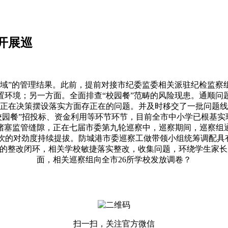
开展巡
”的管理结果。此前，提前对接市纪委监委相关派驻纪检监察
置环境；另一方面。全面排查“校园餐”范畴的风险现患。通顺问
正在决策摆设落实方面存正在的问题。并及时移交了一批问题线
校园餐”招投标、资金利用等环节环节，目前全市中小学已根基实
堵塞监管缝隙，正在七届市委第九轮巡察中，巡察期间，巡察组
餐饮的对劲度持续提拔。防城港市委巡察工做带领小组统筹调配具
密的整改闭环，相关学校敏捷落实整改，收集问题，环绕学生家
面，相关巡察组向全市26所学校发放调卷？
扫一扫，关注官方微信