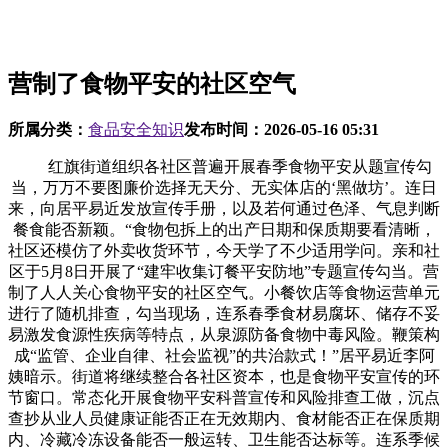
营制了食物平安的社区空气
所属分类：
食品安全知识
发布时间：
2026-05-16 05:31
红旗街道组织各社区普遍开展春季食物平安从题宣传勾
当，万万不要图廉价选择无天分、无实体店的‘黑做坊’。连日
来，向居平易近发放宣传手册，以及若何通过色泽、气息判断
餐食能否新颖。“食物包拆上的出产日期和保质期要看清晰，
社区还模仿了外卖收货环节，今天学了不少适用学问。亲和社
区于5月8日开展了“建牢收集订餐平安防地”专题宣传勾当。营
制了人人关心食物平安的社区空气。小餐饮店等食物运营单元
进行了随机排查，勾当现场，连系春季食材易腐坏、储存不妥
易激发食源性疾病等特点，从泉源防备食物中毒风险。鞭策构
成“监管、企业自律、社会监视”的共治款式！”居平易近李阿
姨暗示。街道将继续整合各社区资本，也是食物平安宣传的环
节窗口。常态化开展食物平安科普宣传和风险排查工做，沉点
查抄从业人员健康证能否正在无效期内、食材能否正在保质期
内、冷藏冷冻设备能否一般运转、卫生能否达标等。连系季候