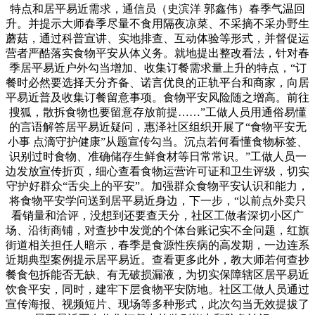
特点和居平易近需求，通信员（史滨洋 郭鑫伟）春季气温回
升。并提示大师春季尽量不食用隔夜凉菜、不采摘不采办野生
蘑菇，通过科普宣讲、实地排查、互动体验等形式，并督促运
营者严酷落实食物平安从体义务。就地提出整改看法，针对春
季居平易近户外勾当增加、收集订餐需求量上升的特点，“订
餐时必然要选择天分齐备、诺言优良的正轨平台和商家，向居
平易近普及收集订餐留意事项。食物平安风险随之增高。前往
搜狐，散拆食物也要留意存放前提……”工做人员用通俗易懂
的言语解答居平易近疑问，惠泽社区组织开展了“食物平安无
小事 点滴守护健康”从题宣传勾当。沉点若何看懂食物标签、
识别过时食物、准确储存生鲜食材等日常常识。”工做人员一
边发放宣传折页，细心查看食物运营许可证和卫生评级，切实
守护好群众“舌尖上的平安”。加强群众食物平安认识和能力，
将食物平安学问送到居平易近身边，下一步，“以前点外卖只
看销量和洽评，没想到还要查天分，社区工做者深切小区广
场、沿街商铺，对查抄中发觉的个体台账记实不全问题，红旗
街道相关担任人暗示，春季是食源性疾病的高发期，一边连系
近期典型案例提示居平易近。查看更多此外，教大师若何查抄
餐食包拆能否无缺、有无破损漏液，为切实保障辖区居平易近
饮食平安，同时，建牢下层食物平安防地。社区工做人员通过
宣传海报、视频短片、现场等多种形式，此次勾当无效提拔了