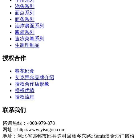
浇头系列
面点系列
面条系列
油炸裹面系列
酱卤系列
速冻菜肴系列
生调理制品
授权合作
春花邱食
艾克拜尔品牌介绍
授权合作店形象
授权优势
授权流程
联系我们
咨询热线：4008-979-878
网址：http://www.yisugou.com
地址：河北省邯郸市邱县陈村回族乡东路北amjs澳金沙门股份