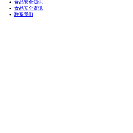
食品安全知识
食品安全资讯
联系我们