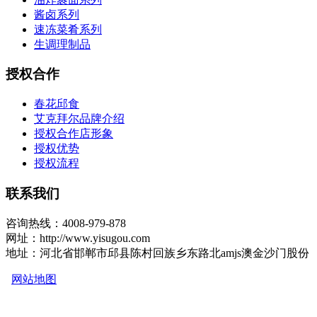
酱卤系列
速冻菜肴系列
生调理制品
授权合作
春花邱食
艾克拜尔品牌介绍
授权合作店形象
授权优势
授权流程
联系我们
咨询热线：4008-979-878
网址：http://www.yisugou.com
地址：河北省邯郸市邱县陈村回族乡东路北amjs澳金沙门股份
网站地图