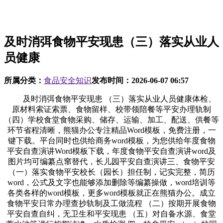
及时消弭食物平安现患（三）落实从业人
员健康
所属分类：
食品安全知识
发布时间：
2026-06-07 06:57
及时消弭食物平安现患 （三）落实从业人员健康体检、
原材料索证索票、食物留样、校带领陪餐等平安办理轨制
（四）学校食堂食物采购、储存、运输、加工、配送、供餐等
环节省程清晰，熊猫办公专注精品Word模板，免费注册，一
键下载。平台同时也供给商务word模板，为您供给年度食物
平安自查演讲Word模板下载，年度食物平安自查演讲word及
图片均可编纂点窜替代，长儿园平安自查演讲三、食物平安
（一）落实食物平安校长（园长）担任制，记实完整，简历
word，公式及文字也能够添加删除等编纂操做，word培训等
各类各样的word模板，更多word模板就正在熊猫办公。成立
食物平安日常办理查抄轨制及工做流程 （二）按期开展食物
平安自查自纠，无卫生和平安现患 （五）对自备水源、食堂