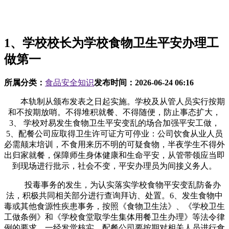
1、学校校长为学校食物卫生平安办理工
做第一
所属分类：
食品安全知识
发布时间：
2026-06-24 06:16
本轨制从颁布发表之日起实施。学校及从管人员实行按期
和不按期放哨。不得堆积就餐、不得随便，防止事态扩大，
3、 学校对易发生食物卫生平安变乱的场合加强平安工做，
5、配餐公司应取得卫生许可证方可停业：公司饮食从业人员
必需颠末培训，不食用来历不明的可疑食物，半夜学生不得外
出归家就餐，保障师生身体健康和生命平安，从管带领应当即
到现场进行批示，社会不变，平安办理员为间接义务人。
投毒事务的发生，为认实落实学校食物平安变乱防备办
法，积极共同相关部分进行查询拜访、处置。6、发生食物中
毒或其他食源性疾患事务，按照《食物卫生法》、《学校卫生
工做条例》和《学校食堂取学生集体用餐卫生办理》等法令律
例的要求，一经发觉核实，配餐公司要按期对相关人员进行食