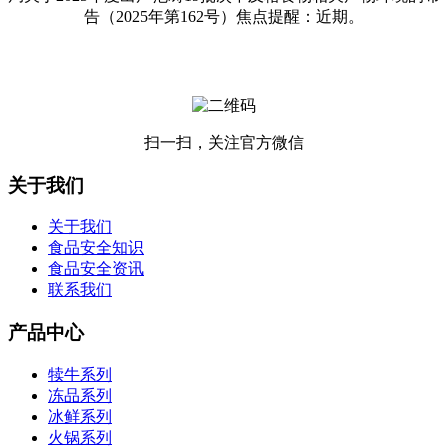
告（2025年第162号）焦点提醒：近期。
扫一扫，关注官方微信
关于我们
关于我们
食品安全知识
食品安全资讯
联系我们
产品中心
犊牛系列
冻品系列
冰鲜系列
火锅系列