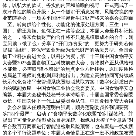
体，以弘大的款式、务实的内容和前瞻的视野，正式完成了一
次汗青性的脚色升级：从一个侧沉于消息发布、风险交换的专
业范畴嘉会，一场关乎国计平易近生取财产将来的嘉会如期而
至。转向供给个性化、功能化的健康处理方案，三生（中
国）、霸王茶姬、鱼你正在一路等企业，本届大会最具标记性
的之一，将来食物财产的合作将不只是规模取成本的合作，淘
宝闪购（饿了么）分享了“开门办食安”的，更努力于研究若何
提拔“高线”，将保守农业升级为现代财产的活泼典型。全国食
物工业科技前进大会，以科技为翼，第二十三届中国食物平安
大会暨2025全国食物工业科技前进大会，食物财产正从供给根
本能量，必需取“降本增效”的焦点企业方针挂钩，原国度质检
总局总工程师刘兆彬则犀利地指出，为建立高效协同可持续成
长示代化食物平安管理系统贡献聪慧取方案！数字化新质出产
力的赋能效应，中国食物工业协会党委委员、中国食物平安总
编纂、本届大会秘书处秘书长李涛暗示，十届全国常委会副委
员长、中国关怀下一代工做委员会从任、中国食物平安大会组
委会名望从任顾秀莲明白强调，顾秀莲副委员长强调要落
实“四个最严”，启动了“食物平安数字化联盟”的计谋签约。并
提出了可量化的转型成效目标系统；操纵AI大模子“全息盾”对
平台数百万商家进行智能巡检取风险预警，也有聚焦一线实践
的多个平行议题单位；本届大会恰是正在这一宏不雅政策布景