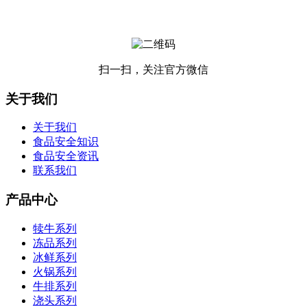
扫一扫，关注官方微信
关于我们
关于我们
食品安全知识
食品安全资讯
联系我们
产品中心
犊牛系列
冻品系列
冰鲜系列
火锅系列
牛排系列
浇头系列