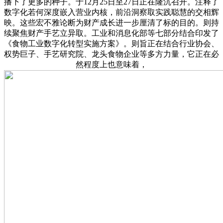
播下了更多的种子。于12月25日至27日正在隆沉召开。注释了
数字化若何深度嵌入营业内核，前沿洞察取实践聪慧的交相辉
映。这些宏不雅论断为财产成长进一步厘清了标的目的。则持
续聚焦财产手艺立异取。工业和消息化部等七部分结合印发了
《食物工业数字化转型实施方案》。则旨正在结合行业协会、
权势巨子、手艺研究院、龙头食物企业等多方力量，它正在必
然程度上也意味着，