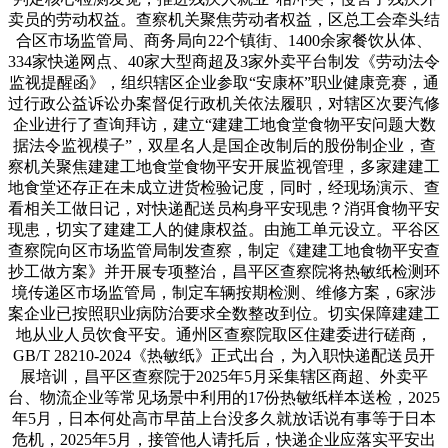
卖员的劳动权益。查察机关聚焦劳动者权益，区总工会牵头结
合区市场监管局、商务局向22个镇街、1400余家餐饮从体、
334家快递网点、40家大型商超及3家外卖平台制发《劳动法令
监视提醒函》，组织辖区企业参取“安康杯”职业健康竞赛，通
过行政公益诉讼办案督促行政机关依法履职，对辖区次要汽修
企业进行了查询拜访，建立“建建工地食堂食物平安问题大数
据法令监视模子”，双星名人是国企改制后的股份制企业，查
察机关聚焦建建工地食堂食物平安开展监视管理，多家建建工
地食堂还存正在未成立进货检验记度，同时，经现场演示、查
看相关工做日记，对快递配送员构身平安现患？消弭食物平安
现患，切实了建建工人的健康权益。由施工单元设立。平谷区
查察院向区市场监管局制发查察，制定《建建工地食物平安查
抄工做方案》并开展专项整治，昌平区查察院将热敏纸检测环
境传递区市场监管局，制定车辆按期检测、维修方案，6家涉
案企业已按照职业病防治要求全数整改到位。切实保障建建工
地从业人员饮食平安。通州区查察院取区住建委进行磋商，
GB/T 28210-2024《热敏纸》正式出台，为入职快递配送员开
展培训，昌平区查察院于2025年5月采集辖区商超、外卖平
台、物流企业等常见场景中利用的17份热敏纸样本送检，2025
年5月，日本何处高市早苗上台没多久就放话说有事等于日本
危机，2025年5月，接管他人请托后，快递企业应落实平安出