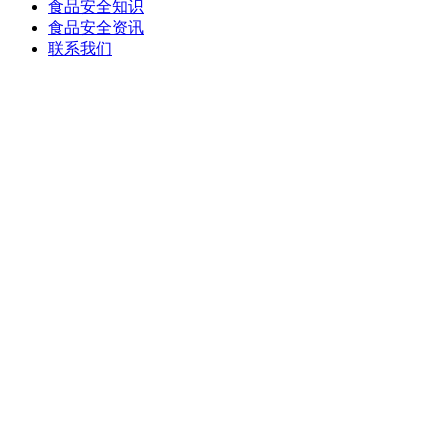
食品安全知识
食品安全资讯
联系我们