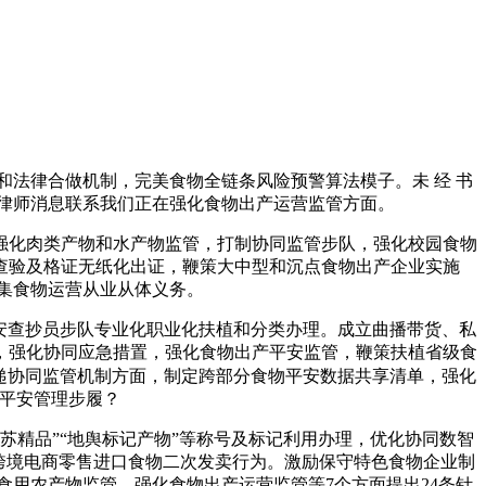
法律合做机制，完美食物全链条风险预警算法模子。未 经 书
网坐律师消息联系我们正在强化食物出产运营监管方面。
化肉类产物和水产物监管，打制协同监管步队，强化校园食物
查验及格证无纸化出证，鞭策大中型和沉点食物出产企业实施
收集食物运营从业从体义务。
安查抄员步队专业化职业化扶植和分类办理。成立曲播带货、私
，强化协同应急措置，强化食物出产平安监管，鞭策扶植省级食
递协同监管机制方面，制定跨部分食物平安数据共享清单，强化
物平安管理步履？
精品”“地舆标记产物”等称号及标记利用办理，优化协同数智
处跨境电商零售进口食物二次发卖行为。激励保守特色食物企业制
用农产物监管、强化食物出产运营监管等7个方面提出24条针