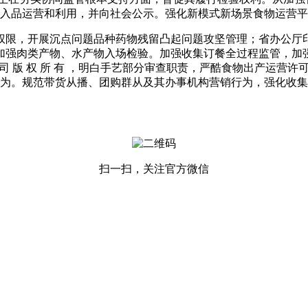
入品运营和利用，并向社会公示。强化新模式新场景食物运营平
限，开展沉点问题品种药物残留凸起问题攻坚管理；省办公厅印
加强肉类产物、水产物入场检验。加强收集订餐全过程监管，加
 公 司 版 权 所 有 ，明白手艺部分审查职责，严酷食物出产
为。规范带货从播、团购群从及其办事机构营销行为，强化收集
扫一扫，关注官方微信