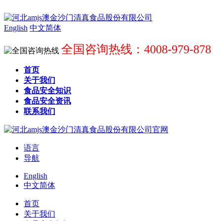
English
中文简体
全国咨询热线：4008-979-878
首页
关于我们
食品安全知识
食品安全资讯
联系我们
语言
导航
English
中文简体
首页
关于我们