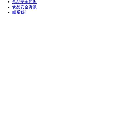
食品安全知识
食品安全资讯
联系我们