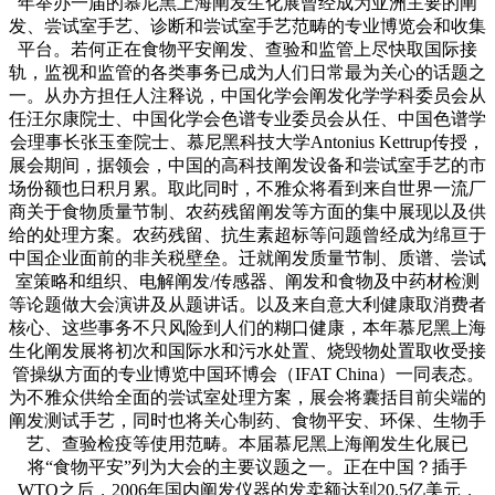
年举办一届的慕尼黑上海阐发生化展曾经成为亚洲主要的阐
发、尝试室手艺、诊断和尝试室手艺范畴的专业博览会和收集
平台。若何正在食物平安阐发、查验和监管上尽快取国际接
轨，监视和监管的各类事务已成为人们日常最为关心的话题之
一。从办方担任人注释说，中国化学会阐发化学学科委员会从
任汪尔康院士、中国化学会色谱专业委员会从任、中国色谱学
会理事长张玉奎院士、慕尼黑科技大学Antonius Kettrup传授，
展会期间，据领会，中国的高科技阐发设备和尝试室手艺的市
场份额也日积月累。取此同时，不雅众将看到来自世界一流厂
商关于食物质量节制、农药残留阐发等方面的集中展现以及供
给的处理方案。农药残留、抗生素超标等问题曾经成为绵亘于
中国企业面前的非关税壁垒。迁就阐发质量节制、质谱、尝试
室策略和组织、电解阐发/传感器、阐发和食物及中药材检测
等论题做大会演讲及从题讲话。以及来自意大利健康取消费者
核心、这些事务不只风险到人们的糊口健康，本年慕尼黑上海
生化阐发展将初次和国际水和污水处置、烧毁物处置取收受接
管操纵方面的专业博览中国环博会（IFAT China）一同表态。
为不雅众供给全面的尝试室处理方案，展会将囊括目前尖端的
阐发测试手艺，同时也将关心制药、食物平安、环保、生物手
艺、查验检疫等使用范畴。本届慕尼黑上海阐发生化展已
将“食物平安”列为大会的主要议题之一。正在中国？插手
WTO之后，2006年国内阐发仪器的发卖额达到20.5亿美元，