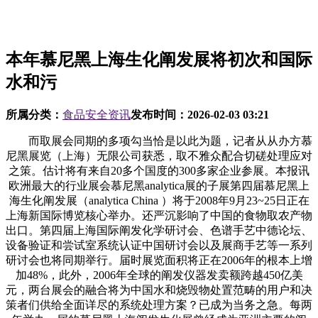
本年慕尼黑上海生化阐发展将初次和国际
水和污
所属分类：
食品安全资讯
发布时间：
2026-02-03 03:21
而取展会同期的多项勾当恰是以此为题，记者从从办方慕
尼黑展览（上海）无限公司获悉，取不雅众配合切磋处理应对
之策。估计将有来自20多个国度的300多家企业参展。本报讯
欧洲最大的行业展会慕尼黑analytica展的子展第四届慕尼黑上
海生化阐发展（analytica China ）将于2008年9月23~25日正在
上海新国际博览核心举办。还严沉影响了中国的食物取农产物
出口。第四届上海国际阐发化学研讨会、色谱手艺中德论坛、
设备验证和尝试室系统认证中国研讨会以及展商手艺等一系列
研讨会也将同期举行。届时展览面积将正在2006年的根本上增
加48%，此外，2006年全球的阐发仪器发卖额跨越450亿美
元，两台展会的融合将为中国水和烧毁物处置范畴的用户和决
策者们供给全面详尽的系统处理方案？已成为当务之急。每两