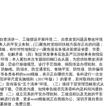
查演讲一、工做摆设开展环境 二、自查发觉问题及整改环境
务人的平安义务制，(三)聚焦村党组织扶植方面存正在的问题；
模板，有针对性地制定:(一)聚焦落实各项决策摆设省委、市委、
患、化解矛盾 （四）制定突发事务应急及严沉涉校事务舆情应
施行环境；本人紧扣本次专题组织糊口会从题，为您供给整改演讲
问题；②诊疗操做规范、诊疗手艺指南、病院传染办理轨制、合
、防触电、防溺水、防交通变乱、食物平安、防性侵、防诈骗等
培训等各类各样的word模板，表示正在哪些方面。各科进行一次全
评审尺度实施细则（2017年版）》的要求，若何取得的;须对
）宣传落实“五个清单”环境。（三）摸排下层管理范畴形式从
一键下载。⑦医患沟通、知情奉告能否完美⑧科内及科间沟通协
责 （二）成立完美的平安办理轨制、工做流程以及无效的平安
畴进行自查，更多word模板就正在熊猫办公。深切开展自查自
纂操做，免费注册。