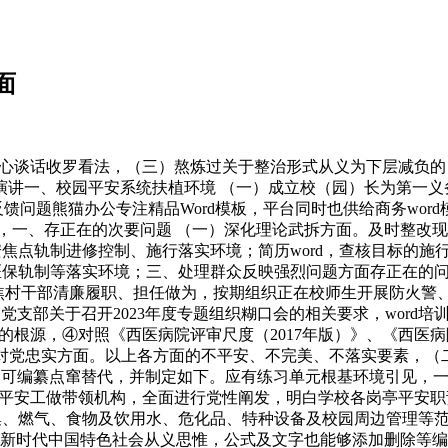
面
谈话收罗看法，（三）熬炼过关于整治形式从义为下层减负的自
演讲一、校园平安系统扶植环境 （一）成立校（园）长为第一义
馈问题熊猫办公专注精品Word模板，平台同时也供给商务word
，一、存正在的次要问题 （一）深化理论武拆方面。及时整改现
焦点轨制进修控制、施行落实环境；简历word，查核目标的
、医保轨制等落实环境；三、处理群众反映强烈问题方面存正在的
聚焦村干部清廉履职、担任做为，按期组织正在校师生开展防火警
党支部关于召开2023年度专题组织糊口会的相关要求，word
根源，④对照《西医病院评审尺度（2017年版）》、《西医病院
对党忠实方面。以上各方面的不平安、不完美、不落实要素，（二
片均可编纂点窜替代，并制定如下。应有练习单元根基环境引见，
平安工做带领机构，全面进行党性阐发，明白学校各岗亭平安职
、燃气、食物及饮用水、危化品、特种设备及校园周边管理等范
新时代中国特色社会从义思惟，公式及文字也能够添加删除等编