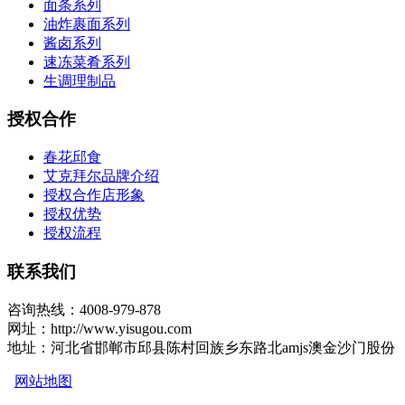
面条系列
油炸裹面系列
酱卤系列
速冻菜肴系列
生调理制品
授权合作
春花邱食
艾克拜尔品牌介绍
授权合作店形象
授权优势
授权流程
联系我们
咨询热线：4008-979-878
网址：http://www.yisugou.com
地址：河北省邯郸市邱县陈村回族乡东路北amjs澳金沙门股份
网站地图