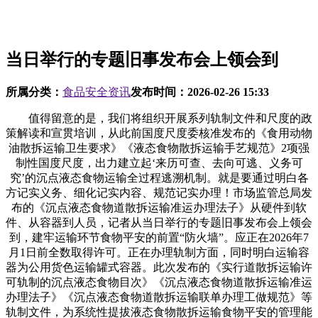
当日举行的专题旧事发布会上领会到
所属分类：
食品安全资讯
发布时间：
2026-02-26 15:33
值得留意的是，我们将组织开展系列轨制文件和尺度的政
策解读和宣贯培训，从此前国度尺度委核准发布的《食用动物
油散拆运输卫生要求》《液态食物散拆运输手艺规范》2项强
制性国度尺度，出力建立起‘来历可查、去向可逃、义务可
究’的沉点液态食物运输全过程逃溯机制。就是要通过明白各
方记实义务、细化记实内容、规范记实办理！市场监管总局发
布的《沉点液态食物道散拆运输准运办理法子》从硬件到软
件、从容器到人员，记者从当日举行的专题旧事发布会上领会
到，建牢运输环节食物平安的前置“防火墙”。应正在2026年7
月1日前全数取得许可。正在办理轨制方面，同时明白运输容
器为公用货色运输罐式容器。此次发布的《实行道散拆运输许
可轨制的沉点液态食物目次》《沉点液态食物道散拆运输准运
办理法子》《沉点液态食物道散拆运输联单办理工做规范》等
轨制文件，为系统性提拔液态食物散拆运输食物平安的管理能