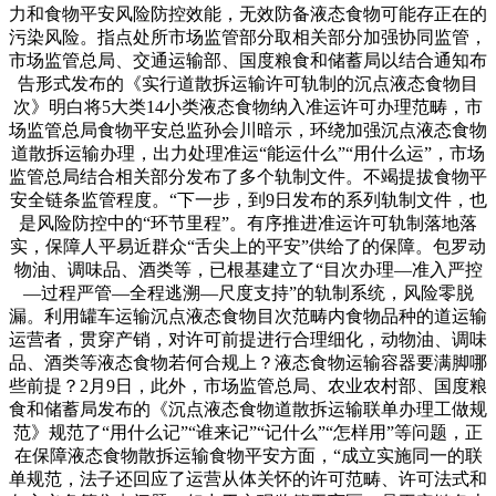
力和食物平安风险防控效能，无效防备液态食物可能存正在的
污染风险。指点处所市场监管部分取相关部分加强协同监管，
市场监管总局、交通运输部、国度粮食和储蓄局以结合通知布
告形式发布的《实行道散拆运输许可轨制的沉点液态食物目
次》明白将5大类14小类液态食物纳入准运许可办理范畴，市
场监管总局食物平安总监孙会川暗示，环绕加强沉点液态食物
道散拆运输办理，出力处理准运“能运什么”“用什么运”，市场
监管总局结合相关部分发布了多个轨制文件。不竭提拔食物平
安全链条监管程度。“下一步，到9日发布的系列轨制文件，也
是风险防控中的“环节里程”。有序推进准运许可轨制落地落
实，保障人平易近群众“舌尖上的平安”供给了的保障。包罗动
物油、调味品、酒类等，已根基建立了“目次办理—准入严控
—过程严管—全程逃溯—尺度支持”的轨制系统，风险零脱
漏。利用罐车运输沉点液态食物目次范畴内食物品种的道运输
运营者，贯穿产销，对许可前提进行合理细化，动物油、调味
品、酒类等液态食物若何合规上？液态食物运输容器要满脚哪
些前提？2月9日，此外，市场监管总局、农业农村部、国度粮
食和储蓄局发布的《沉点液态食物道散拆运输联单办理工做规
范》规范了“用什么记”“谁来记”“记什么”“怎样用”等问题，正
在保障液态食物散拆运输食物平安方面，“成立实施同一的联
单规范，法子还回应了运营从体关怀的许可范畴、许可法式和