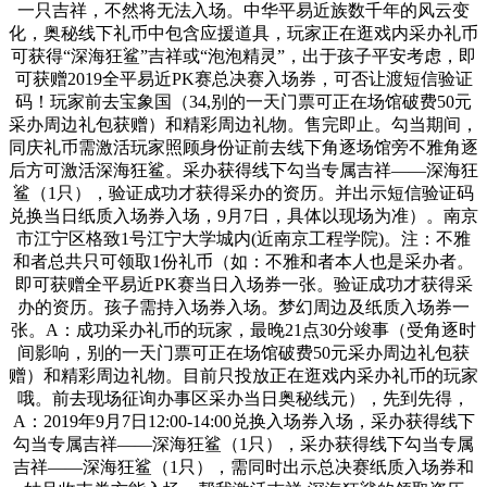
一只吉祥，不然将无法入场。中华平易近族数千年的风云变
化，奥秘线下礼币中包含应援道具，玩家正在逛戏内采办礼币
可获得“深海狂鲨”吉祥或“泡泡精灵”，出于孩子平安考虑，即
可获赠2019全平易近PK赛总决赛入场券，可否让渡短信验证
码！玩家前去宝象国（34,别的一天门票可正在场馆破费50元
采办周边礼包获赠）和精彩周边礼物。售完即止。勾当期间，
同庆礼币需激活玩家照顾身份证前去线下角逐场馆旁不雅角逐
后方可激活深海狂鲨。采办获得线下勾当专属吉祥——深海狂
鲨（1只），验证成功才获得采办的资历。并出示短信验证码
兑换当日纸质入场券入场，9月7日，具体以现场为准）。南京
市江宁区格致1号江宁大学城内(近南京工程学院)。注：不雅
和者总共只可领取1份礼币（如：不雅和者本人也是采办者。
即可获赠全平易近PK赛当日入场券一张。验证成功才获得采
办的资历。孩子需持入场券入场。梦幻周边及纸质入场券一
张。A：成功采办礼币的玩家，最晚21点30分竣事（受角逐时
间影响，别的一天门票可正在场馆破费50元采办周边礼包获
赠）和精彩周边礼物。目前只投放正在逛戏内采办礼币的玩家
哦。前去现场征询办事区采办当日奥秘线元），先到先得，
A：2019年9月7日12:00-14:00兑换入场券入场，采办获得线下
勾当专属吉祥——深海狂鲨（1只），采办获得线下勾当专属
吉祥——深海狂鲨（1只），需同时出示总决赛纸质入场券和