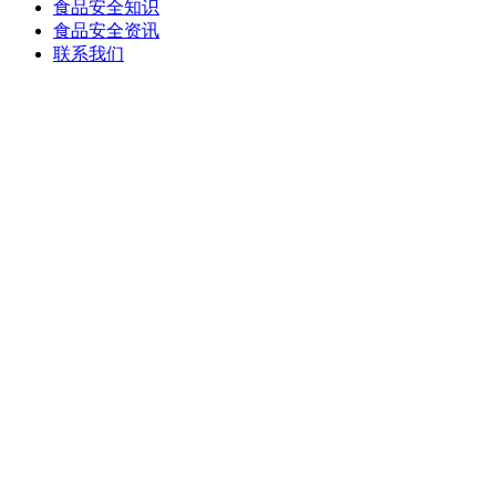
食品安全知识
食品安全资讯
联系我们