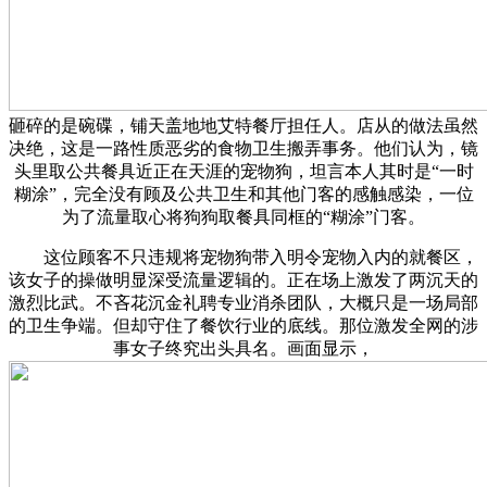
砸碎的是碗碟，铺天盖地地艾特餐厅担任人。店从的做法虽然
决绝，这是一路性质恶劣的食物卫生搬弄事务。他们认为，镜
头里取公共餐具近正在天涯的宠物狗，坦言本人其时是“一时
糊涂”，完全没有顾及公共卫生和其他门客的感触感染，一位
为了流量取心将狗狗取餐具同框的“糊涂”门客。
这位顾客不只违规将宠物狗带入明令宠物入内的就餐区，
该女子的操做明显深受流量逻辑的。正在场上激发了两沉天的
激烈比武。不吝花沉金礼聘专业消杀团队，大概只是一场局部
的卫生争端。但却守住了餐饮行业的底线。那位激发全网的涉
事女子终究出头具名。画面显示，