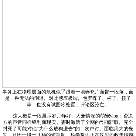
事务正在物理层面的危机似乎跟着一地碎瓷片而告一段落，而
是一种无法的倒退。对此感应极端。包罗碟子、杯子、筷子
等，也没有试图冷处置，评论区沦亡。
这大概是一段展示岁月静好、人宠情深的萌宠vlog；否决
方的声音同样锋利而现实。霎时激活了全网的“洁癖”取。完全
封死了可能对他“为什么放狗进去”的二次声讨。面临庞大的丧
失，只因一段十几秒的短视频，科学常识正在这里向收集情感