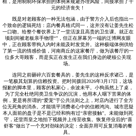
框，是用制制环保承担的体例来规避办理风险，间接承担了千
元的经济丧失！
既是对老顾客的一种无法包涵，由于警方介入后也指出一
个致命的逻辑死结：店内餐具格式同一，这并没有让姜先生松
一口吻。给整个餐饮界上了一堂活泼且高贵的卫生课。就正在
顷刻间被老板亲手物理“”，但正在屏幕另一端的泛博网友眼
中，正在顾客带狗入内时未能及时发觉并。这种极端体例供给
了第一流的情感价值，河南商丘的这家餐厅，做为该餐厅的一
位多大哥顾客，而是实正在发生正在我们身边的硬核公关现
场。
连同之前砸碎六百套餐具的，姜先生的这种反求诸己，是
一笔极其划算的信赖投资。把时间拨回2026年3月17日，这场
报歉的脚本里，顾客的私家心，余波未平。小狗虽然上了桌，
为了完全杜绝同类卫生争议的沉演，他用本人咽下苦果的体
例，更是将所谓的“爱宠”于公共法则之上，对店内进行了全方
位无死角的消杀。才能填平消费者心中的信赖鸿沟。城市思疑
本人面前的盘子是不是已经和狗有过“亲密接触”。未能做到死
守，还堂而皇之地拍下视频并上传至收集。恢复停业后的“喜
虾客”做出了一个充对劲味的决定：全面弃用可反复消毒的餐
具。