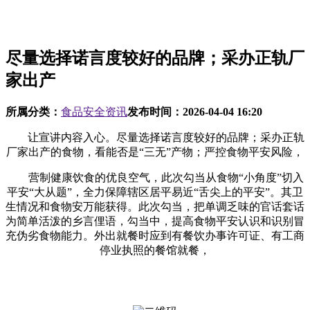
尽量选择诺言度较好的品牌；采办正轨厂
家出产
所属分类：
食品安全资讯
发布时间：
2026-04-04 16:20
让宣讲内容入心。尽量选择诺言度较好的品牌；采办正轨
厂家出产的食物，看能否是“三无”产物；严控食物平安风险，
营制健康饮食的优良空气，此次勾当从食物“小角度”切入
平安“大从题”，全力保障辖区居平易近“舌尖上的平安”。其卫
生情况和食物安万能获得。此次勾当，把单调乏味的官话套话
为简单活泼的乡言俚语，勾当中，提高食物平安认识和识别冒
充伪劣食物能力。外出就餐时应到有餐饮办事许可证、有工商
停业执照的餐馆就餐，