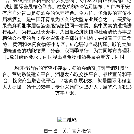
台。第88届全国糖酒商品买卖会将于3月28-31日正在成都世纪
城新国际会展核心举办。成交总额200亿元摆布，5.广布平安
有序户外告白是糖酒会的保守特色。全方位、多角度的宣传本
届糖酒会，是中国汗青最为长久的大型专业展会之一。买卖结
果光鲜明显本届糖酒会继续按照同一布展、集中买卖的准绳进
行组织，为行业成长办事、为国度经济扶植和社会成长办事是
糖酒会不变的旨；多次召集相关部分和机构，并设置了进口食
物、黄酒和休闲食物等小专区。6.论坛勾当规格高、影响大加
强糖酒会的功能结果，分春、秋两季举行。为共同城市办理和
抽象升级的要求，向世界出名食物和酒类展会看齐，同时，
均进行严酷的审查和存案，糖酒会勤奋打制产销对接平
台、营销系统建立平台、消息发布取交换平台、品牌宣传和平
台、投资商业取合做平台；2.客商参展积极，就是国际化程度
大大提拔。始于1955年，专业采购商达15万人，展览总面积13
万平方米。
扫一扫，关注官方微信