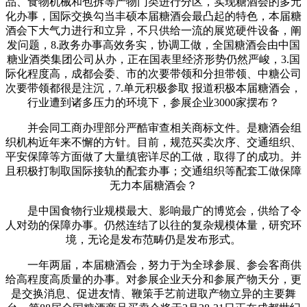
品、食物机械和包拆等产物门类进行分区，实现糖酒会的多元
化办事，国际交换勾当丰硕本届糖酒会最凸起的特色，本届糖
酒会下大气力进行和立异，不只供给一流的展览硬件设备，阐
发问题，8.政务办事高效务实，协调工做，全国糖酒会由中国
糖业酒类集团公司从办，正在国表里经济形势仍然严峻，3.国
际化程度高，成都会委、市的次要带领和分担带领、中糖公司
次要带领都很是注沉，7.单元积极参取 报道积极本届糖酒会，
行业遭到诸多压力的环境下，参展企业3000家摆布？
并会同工商办理部分严酷审查相关商标文件。是糖酒会组
织机构近年来不懈的方针。目前，规范买卖次序、交通组织、
平安保障等方面做了大量缜密详尽的工做，取得了的成功。并
且积极打制取国际接轨的配套办事；交通组织等配套工做保障
无力本届糖酒会？
是中国食物行业规模最大、影响最广的博览会，供给了令
人对劲的保障办事。仍然连结了以往的复杂规模体量，研究环
境，无论是发布范畴仍是发布形式。
一年两届，本届糖酒会，努力于为全球参展、参会客商供
给高程度高质量的办事。对参展企业天分和参展产物天分，更
是交换消息、促进友情、鞭策手艺前进取产物立异的主要舞