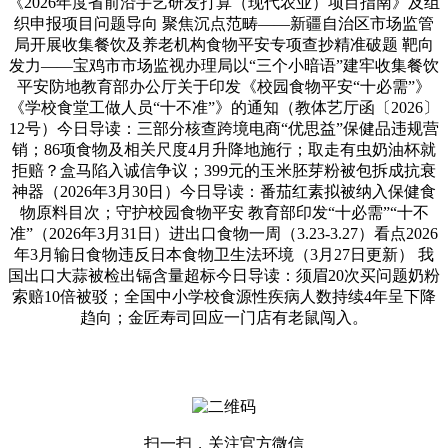
《2026年度省前沿手艺研发打算（现代农业）项目指南》及组
织申报项目问题导向 聚焦沉点范畴——新疆自治区市场监管
局开展收集餐饮及养老机构食物平安专项查抄精准破题 靶向
发力——宝鸡市市场监视办理局以“三个小暗语”建牢收集餐饮
平安防地教育部办公厅关于印发《校园食物平安“十必需”》
《学校食堂工做人员“十不准”》的通知（教体艺厅函〔2026〕
12号）今日导读：三部分核查跨境电商“优思益”保健品违规营
销；86项食物及相关尺度4月升降地施行；取走有虫奶油杯就
拒赔？盒马陷入诚信争议；399元的玉米胚芽粉被包拆成抗衰
神器（2026年3月30日）今日导读：番茄红素拟被纳入保健食
物原料目次；守护校园食物平安 教育部印发“十必需”“十不
准”（2026年3月31日）进出口食物一周（3.23-3.27）看点2026
年3月输日食物违反日本食物卫生法环境（3月27日更新） 我
国出口大蒜被检出镉含量超标今日导读：须眉20次买问题奶粉
索赔10倍被驳；全国中小学校食源性疾病人数持续4年呈下降
趋向；金匠寿司回应一门店有老鼠闯入。
扫一扫，关注官方微信