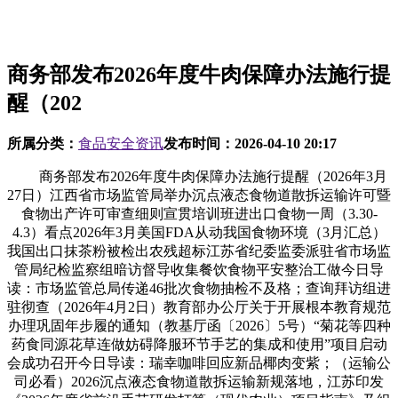
商务部发布2026年度牛肉保障办法施行提
醒（202
所属分类：
食品安全资讯
发布时间：
2026-04-10 20:17
商务部发布2026年度牛肉保障办法施行提醒（2026年3月
27日）江西省市场监管局举办沉点液态食物道散拆运输许可暨
食物出产许可审查细则宣贯培训班进出口食物一周（3.30-
4.3）看点2026年3月美国FDA从动我国食物环境（3月汇总）
我国出口抹茶粉被检出农残超标江苏省纪委监委派驻省市场监
管局纪检监察组暗访督导收集餐饮食物平安整治工做今日导
读：市场监管总局传递46批次食物抽检不及格；查询拜访组进
驻彻查（2026年4月2日）教育部办公厅关于开展根本教育规范
办理巩固年步履的通知（教基厅函〔2026〕5号）“菊花等四种
药食同源花草连做妨碍降服环节手艺的集成和使用”项目启动
会成功召开今日导读：瑞幸咖啡回应新品椰肉变紫；（运输公
司必看）2026沉点液态食物道散拆运输新规落地，江苏印发