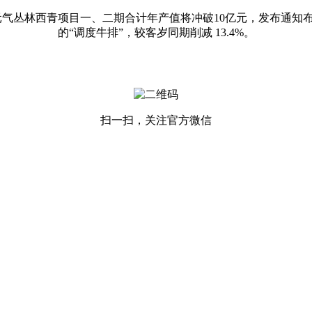
气丛林西青项目一、二期合计年产值将冲破10亿元，发布通知
的“调度牛排”，较客岁同期削减 13.4%。
扫一扫，关注官方微信