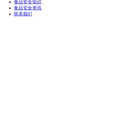
食品安全知识
食品安全资讯
联系我们