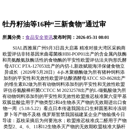
牡丹籽油等16种“三新食物”通过审
所属分类：
食品安全资讯
发布时间：
2026-05-31 08:01
SIAL西雅展广州9月3日昌大启幕 精准对接大湾区采购商
欧盟评估非转基因米曲霉菌株HBI-POP01出产的含金属内肽酶
和亮氨酰氨肽酶活性的食物酶的平安性欧盟评估法夫驹形氏酵
母ATCC PTA-127053出产的内切-1,新政赋能海洋保健食物立
异成长（2026年5月28日）4-β-木聚糖酶做为所有猪种饲料添
加剂的平安性和无效性欧盟评估酿酒酵母ATCC SD-8628出产
的维生素B2做为所有动物饲料添加剂的平安性和无效性欧盟
评估谷氨酸棒杆菌CCTCC M 20232578出产的L-缬氨酸做为所
有动物饲料添加剂的平安性和无效性欧盟推迟核准聚六亚甲基
双胍盐酸盐用于产物类型2和4生物杀灭产物的无效期进出口食
物一周（5.18-5.22）看点日本传递我国出口生鲜圆葱和冷冻胡
萝卜等产物不及格 俄罗斯暂禁我国福建某企业产物输俄今日
导读：荔枝采摘后为何要泡水；欧盟推迟核准戊二醛用于产物
类型2、4、6、11和12生物杀灭产物的无效期欧盟核准大肠杆