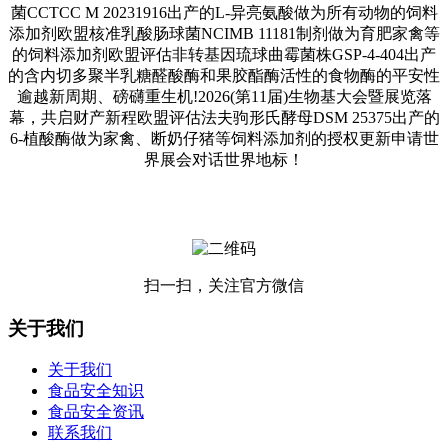
菌CCTCC M 20231916出产的L-异亮氨酸做为所有动物的饲料
添加剂欧盟核准乳酸肠球菌NCIMB 11181制剂做为育肥家禽等
的饲料添加剂欧盟评估非转基因琉球曲霉菌株GSP-4-404出产
的含内切多聚半乳糖醛酸酶和果胶酯酶活性的食物酶的平安性
逾越新周期、磅礴重生机!2026(第11届)生物基大会暨展览落
幕，共启财产新程欧盟评估法夫驹形氏酵母DSM 25375出产的
6-植酸酶做为家禽、断奶仔猪等饲料添加剂的授权更新申请世
界展会对话世界地标！
扫一扫，关注官方微信
关于我们
关于我们
食品安全知识
食品安全资讯
联系我们