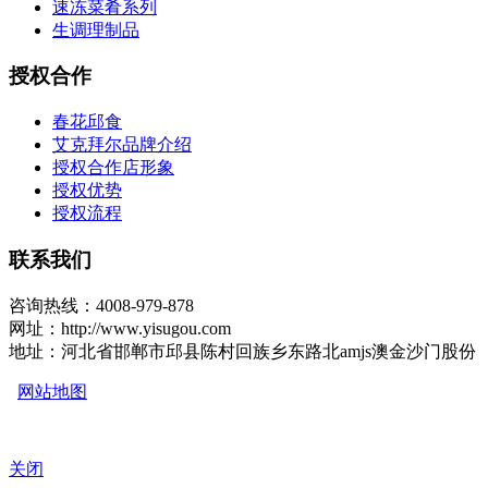
速冻菜肴系列
生调理制品
授权合作
春花邱食
艾克拜尔品牌介绍
授权合作店形象
授权优势
授权流程
联系我们
咨询热线：4008-979-878
网址：http://www.yisugou.com
地址：河北省邯郸市邱县陈村回族乡东路北amjs澳金沙门股份
网站地图
关闭